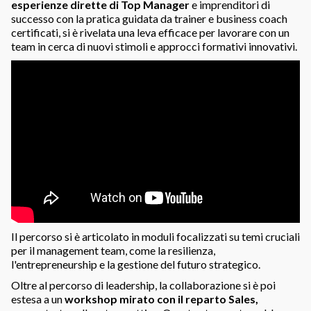
esperienze dirette di Top Manager
e imprenditori di
successo con la pratica guidata da trainer e business coach
certificati, si è rivelata una leva efficace per lavorare con un
team in cerca di nuovi stimoli e approcci formativi innovativi.
Il percorso si è articolato in moduli focalizzati su temi cruciali
per il management team, come la resilienza,
l'entrepreneurship e la gestione del futuro strategico.
Oltre al percorso di leadership, la collaborazione si è poi
estesa a un
workshop mirato con il reparto Sales,