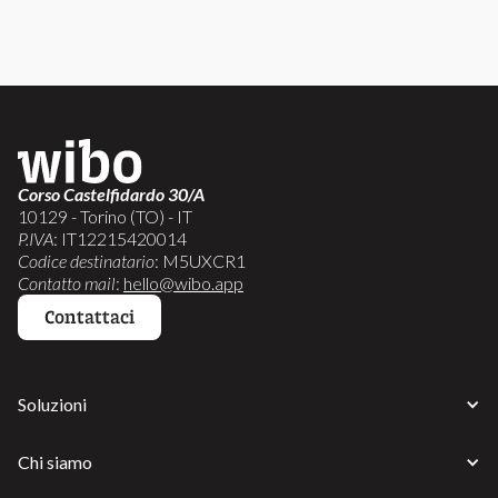
Corso Castelfidardo 30/A
10129 - Torino (TO) - IT
P.IVA
: IT12215420014
Codice destinatario
: M5UXCR1
Contatto mail
:
hello@wibo.app
Contattaci
Soluzioni
Chi siamo