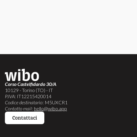
Corso Castelfidardo 30/A
10129 - Torino (TO) - IT
P.IVA
: IT12215420014
Codice destinatario
: M5UXCR1
Contatto mail
:
hello@wibo.app
Contattaci