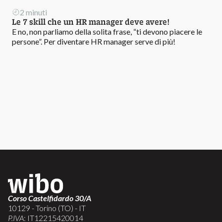
2 minuti
Le 7 skill che un HR manager deve avere!
E no, non parliamo della solita frase, “ti devono piacere le
persone”. Per diventare HR manager serve di più!
Corso Castelfidardo 30/A
10129 - Torino (TO) - IT
P.IVA
: IT12215420014