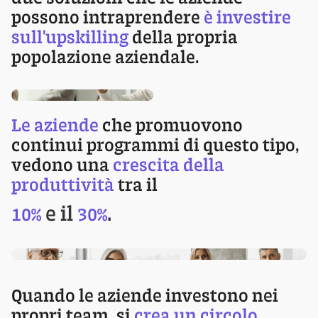
possono intraprendere
è
investire
sull'upskilling
della propria
popolazione aziendale.
Le aziende
che promuovono
continui programmi di questo tipo,
vedono una
crescita della
produttività
tra il
e il
.
10%
30%
Quando le aziende investono nei
propri team, si
crea un circolo