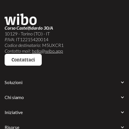
Corso Castelfidardo 30/A
10129 - Torino (TO) - IT
P.IVA
: IT12215420014
Codice destinatario
: M5UXCR1
Contatto mail
:
hello@wibo.app
Contattaci
Soluzioni
Chi siamo
Iniziative
Risorse