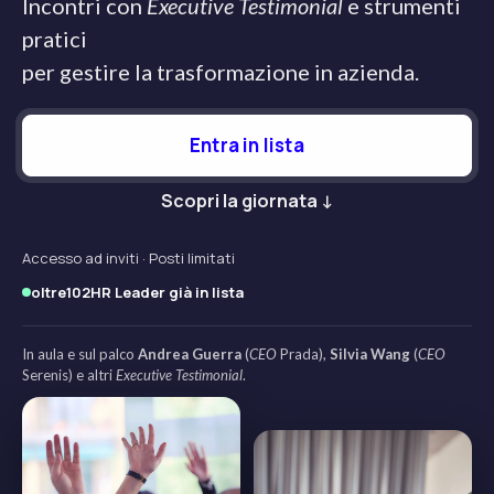
Incontri con
Executive Testimonial
e strumenti
pratici
per gestire la trasformazione in azienda.
Entra in lista
Scopri la giornata ↓
Accesso ad inviti · Posti limitati
oltre
102
HR Leader già in lista
In aula e sul palco
Andrea Guerra
(
CEO
Prada),
Silvia Wang
(
CEO
Serenis) e altri
Executive Testimonial
.