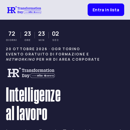
Entra in lista
72
23
23
01
GIORNI
ORE
MIN
SEC
20 OTTOBRE 2026 · OGR TORINO
EVENTO GRATUITO DI FORMAZIONE E
NETWORKING
PER HR DI AREA CORPORATE
Intelligenze
al lavoro