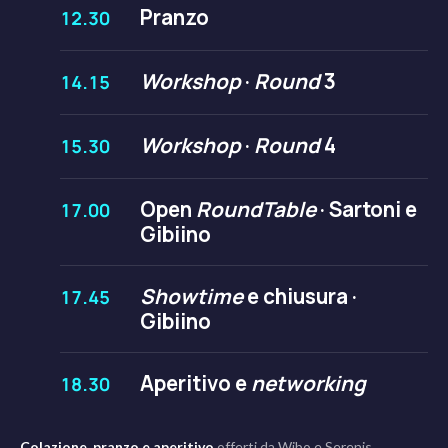
Pranzo
12.30
Workshop
·
Round
3
14.15
Workshop
·
Round
4
15.30
Open
RoundTable
· Sartoni e
17.00
Gibiino
Showtime
e chiusura ·
17.45
Gibiino
Aperitivo e
networking
18.30
Colazione, pranzo e aperitivo
offerti da Wibo e Serenis.