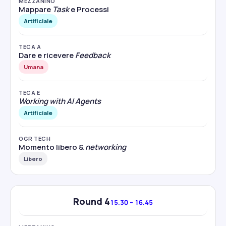
MEZZANINO
Mappare
Task
e Processi
Artificiale
TECA A
Dare e ricevere
Feedback
Umana
TECA E
Working with AI Agents
Artificiale
OGR TECH
Momento libero &
networking
Libero
Round 4
15.30 – 16.45